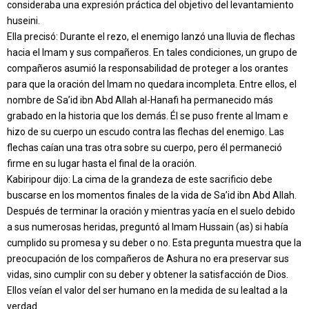
consideraba una expresión práctica del objetivo del levantamiento
huseini.
Ella precisó: Durante el rezo, el enemigo lanzó una lluvia de flechas
hacia el Imam y sus compañeros. En tales condiciones, un grupo de
compañeros asumió la responsabilidad de proteger a los orantes
para que la oración del Imam no quedara incompleta. Entre ellos, el
nombre de Sa’id ibn Abd Allah al-Hanafi ha permanecido más
grabado en la historia que los demás. Él se puso frente al Imam e
hizo de su cuerpo un escudo contra las flechas del enemigo. Las
flechas caían una tras otra sobre su cuerpo, pero él permaneció
firme en su lugar hasta el final de la oración.
Kabiripour dijo: La cima de la grandeza de este sacrificio debe
buscarse en los momentos finales de la vida de Sa’id ibn Abd Allah.
Después de terminar la oración y mientras yacía en el suelo debido
a sus numerosas heridas, preguntó al Imam Hussain (as) si había
cumplido su promesa y su deber o no. Esta pregunta muestra que la
preocupación de los compañeros de Ashura no era preservar sus
vidas, sino cumplir con su deber y obtener la satisfacción de Dios.
Ellos veían el valor del ser humano en la medida de su lealtad a la
verdad.